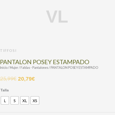
PANTALON
POSEY
ESTAMPADO
cantidad
TIFFOSI
PANTALON POSEY ESTAMPADO
Inicio
/
Mujer
/
Faldas - Pantalones
/ PANTALON POSEY ESTAMPADO
25,99
€
20,79
€
Talla
L
S
XL
XS