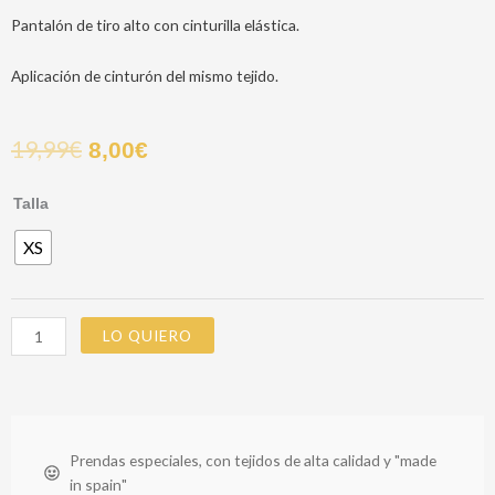
Pantalón de tiro alto con cinturilla elástica.
Aplicación de cinturón del mismo tejido.
19,99
€
8,00
€
PANTALON
Talla
SANTOS
XS
cantidad
LO QUIERO
Prendas especiales, con tejidos de alta calidad y "made
in spain"