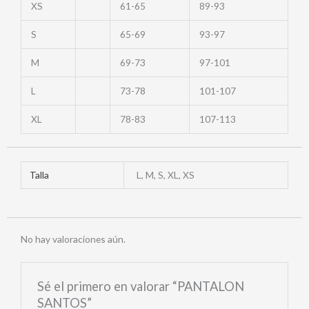
XS
61-65
89-93
S
65-69
93-97
M
69-73
97-101
L
73-78
101-107
XL
78-83
107-113
Talla
L, M, S, XL, XS
No hay valoraciones aún.
Sé el primero en valorar “PANTALON
SANTOS”