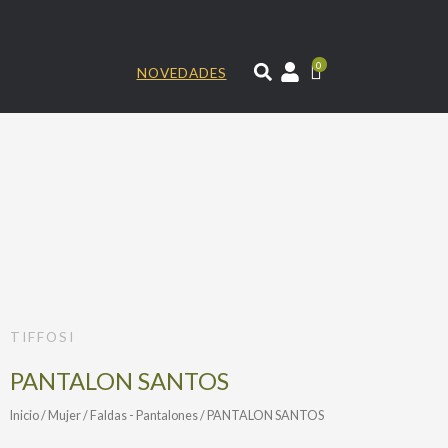
Ir
al
contenido
0
NOVEDADES
TIFFOSI
PANTALON SANTOS
Inicio
/
Mujer
/
Faldas - Pantalones
/ PANTALON SANTOS