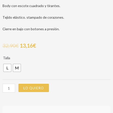
Body con escote cuadrado y tirantes.
Tejido elástico. stampado de corazones.
Cierre en bajo con botones a presión.
32,90
€
13,16
€
PARADE
Talla
BODYSUIT
L
M
cantidad
LO QUIERO