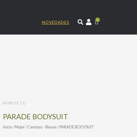
Ir
al
contenido
0
NOVEDADES
MINUETO
PARADE BODYSUIT
Inicio
/
Mujer
/
Camisas - Blusas
/ PARADE BODYSUIT