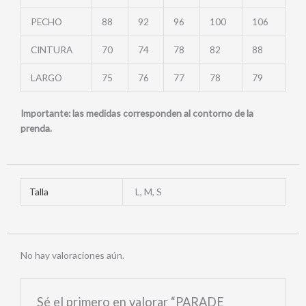
PECHO
88
92
96
100
106
CINTURA
70
74
78
82
88
LARGO
75
76
77
78
79
Importante: las medidas corresponden al contorno de la
prenda.
Talla
L, M, S
No hay valoraciones aún.
Sé el primero en valorar “PARADE