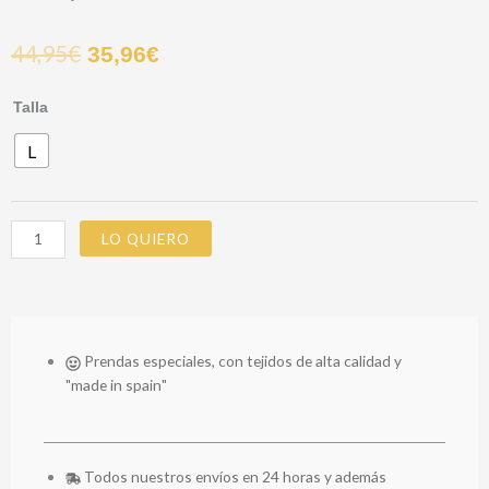
44,95
€
35,96
€
PEARL
Talla
SKIRT
L
cantidad
LO QUIERO
Prendas especiales, con tejidos de alta calidad y
"made in spain"
Todos nuestros envíos en 24 horas y además