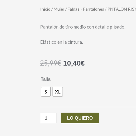
Inicio
/
Mujer
/
Faldas - Pantalones
/ PNTALON RIS
Pantalón de tiro medio con detalle plisado.
Elástico en la cintura.
25,99
€
10,40
€
PNTALON
Talla
RISY
S
XL
cantidad
LO QUIERO