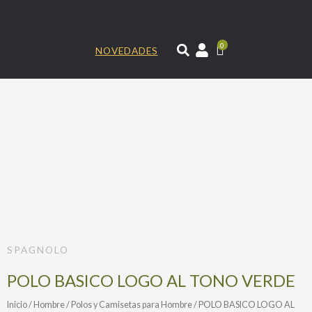
Ir
al
contenido
0
NOVEDADES
SPAGNOLO
POLO BASICO LOGO AL TONO VERDE
Inicio
/
Hombre
/
Polos y Camisetas para Hombre
/ POLO BASICO LOGO AL