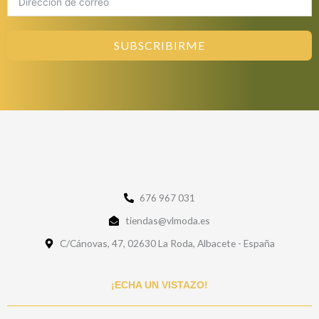
SUBSCRIBIRME
676 967 031
tiendas@vlmoda.es
C/Cánovas, 47, 02630 La Roda, Albacete - España
¡ECHA UN VISTAZO!