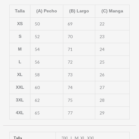
Talla
(A) Pecho
(B) Largo
(C) Manga
50
69
22
XS
52
70
23
S
54
71
24
M
56
72
25
L
58
73
26
XL
60
74
27
XXL
62
75
28
3XL
65
77
29
4XL
Talla
3XL, L, M, XL, XXL