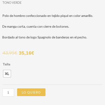
TONO VERDE
Polo de hombre confeccionado en tejido piqué en color amarillo.
De manga corta, cuenta con cierre de botones.
Bordado al tono de logo Spagnolo de banderas en el pecho.
43,95
€
35,16
€
POLO
Talla
BASICO
XL
LOGO
AL
TONO
VERDE
LO QUIERO
cantidad