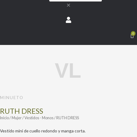
0
RUTH
DRESS
cantidad
MINUETO
RUTH DRESS
Inicio
/
Mujer
/
Vestidos - Monos
/ RUTH DRESS
Vestido mini de cuello redondo y manga corta.