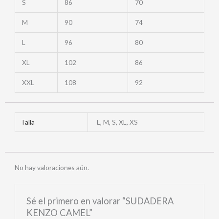
S
86
70
M
90
74
L
96
80
XL
102
86
XXL
108
92
Talla
L, M, S, XL, XS
No hay valoraciones aún.
Sé el primero en valorar “SUDADERA
KENZO CAMEL”