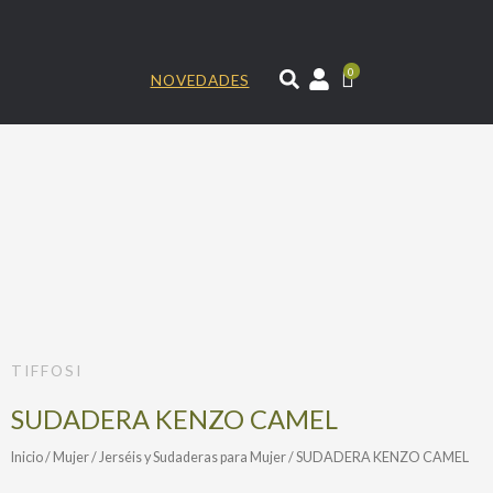
Ir
al
contenido
0
NOVEDADES
TIFFOSI
SUDADERA KENZO CAMEL
Inicio
/
Mujer
/
Jerséis y Sudaderas para Mujer
/ SUDADERA KENZO CAMEL