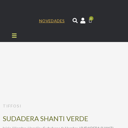
Ir
al
contenido
0
NOVEDADES
TIFFOSI
SUDADERA SHANTI VERDE