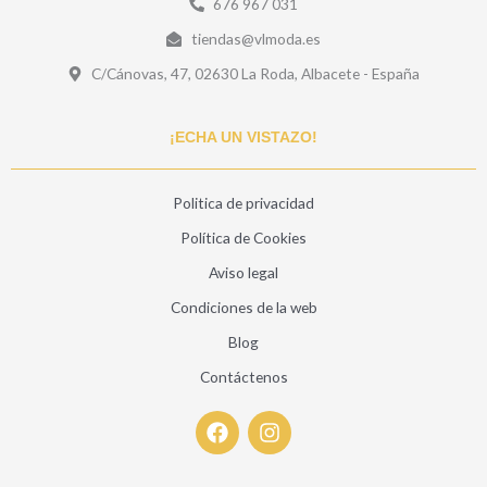
676 967 031
tiendas@vlmoda.es
C/Cánovas, 47, 02630 La Roda, Albacete - España
¡ECHA UN VISTAZO!
Politica de privacidad
Política de Cookies
Aviso legal
Condiciones de la web
Blog
Contáctenos
F
I
a
n
c
s
e
t