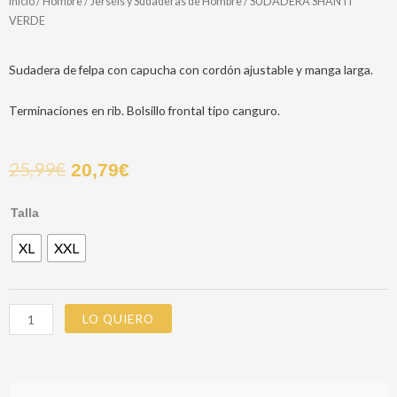
Inicio
/
Hombre
/
Jerséis y Sudaderas de Hombre
/ SUDADERA SHANTI
VERDE
Sudadera de felpa con capucha con cordón ajustable y manga larga.
Terminaciones en rib. Bolsillo frontal tipo canguro.
25,99
€
20,79
€
SUDADERA
Talla
SHANTI
XL
XXL
VERDE
cantidad
LO QUIERO