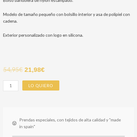
Bolso bandolera de nylon estampado.
Modelo de tamaño pequeño con bolsillo interior y asa de polipiel con
cadena.
Exterior personalizado con logo en silicona.
54,95
€
21,98
€
TAKASHI
LO QUIERO
BAG
cantidad
Prendas especiales, con tejidos de alta calidad y "made
in spain"