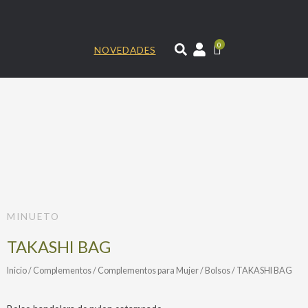
Ir
al
contenido
0
NOVEDADES
MINUETO
TAKASHI BAG
Inicio
/
Complementos
/
Complementos para Mujer
/
Bolsos
/ TAKASHI BAG