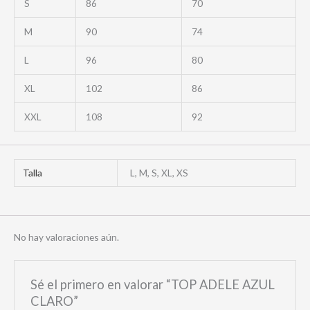
S
86
70
M
90
74
L
96
80
XL
102
86
XXL
108
92
Talla
L, M, S, XL, XS
No hay valoraciones aún.
Sé el primero en valorar “TOP ADELE AZUL
CLARO”