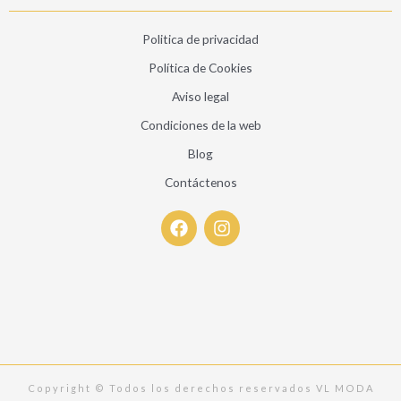
Politica de privacidad
Política de Cookies
Aviso legal
Condiciones de la web
Blog
Contáctenos
F
I
a
n
c
s
e
t
b
a
o
g
o
r
k
a
m
Copyright © Todos los derechos reservados VL MODA