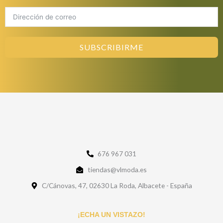
SUBSCRIBIRME
676 967 031
tiendas@vlmoda.es
C/Cánovas, 47, 02630 La Roda, Albacete - España
¡ECHA UN VISTAZO!