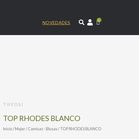
Ir
al
contenido
0
NOVEDADES
TIFFOSI
TOP RHODES BLANCO
Inicio
/
Mujer
/
Camisas - Blusas
/ TOP RHODES BLANCO