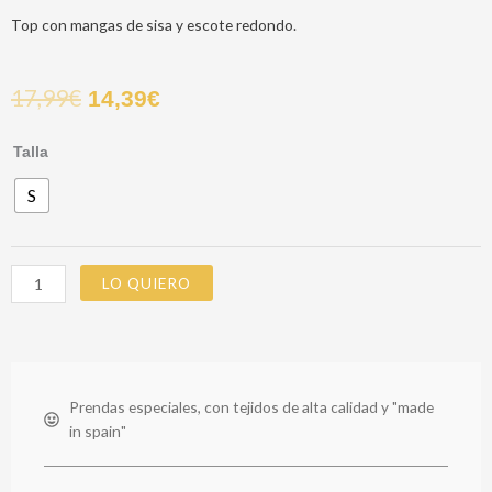
Top con mangas de sisa y escote redondo.
17,99
€
14,39
€
TOP
Talla
RHODES
S
BLANCO
cantidad
LO QUIERO
Prendas especiales, con tejidos de alta calidad y "made
in spain"