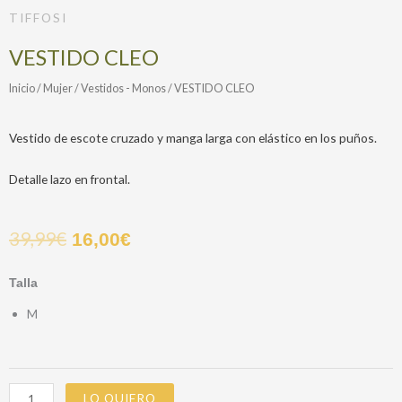
TIFFOSI
VESTIDO CLEO
Inicio
/
Mujer
/
Vestidos - Monos
/ VESTIDO CLEO
Vestido de escote cruzado y manga larga con elástico en los puños.
Detalle lazo en frontal.
39,99
€
16,00
€
VESTIDO
Talla
CLEO
M
cantidad
LO QUIERO