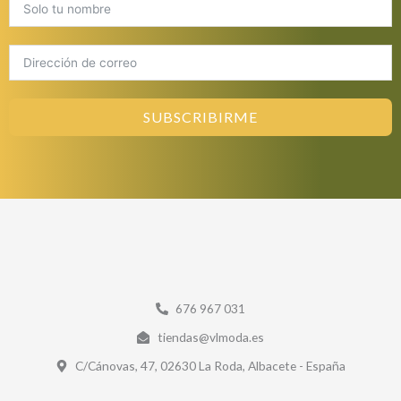
SUBSCRIBIRME
676 967 031
tiendas@vlmoda.es
C/Cánovas, 47, 02630 La Roda, Albacete - España