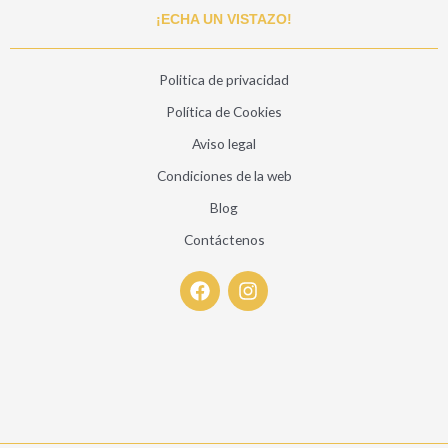
¡ECHA UN VISTAZO!
Politica de privacidad
Política de Cookies
Aviso legal
Condiciones de la web
Blog
Contáctenos
F
I
a
n
c
s
e
t
b
a
o
g
o
r
k
a
m