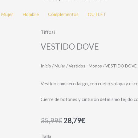
Mujer
Hombre
Complementos
OUTLET
Tiffosi
VESTIDO DOVE
Inicio
/
Mujer
/
Vestidos - Monos
/ VESTIDO DOVE
Vestido camisero largo, con cuello solapa y esco
Cierre de botones y cinturón del mismo tejido co
35,99
€
28,79
€
VESTIDO
Talla