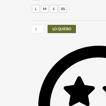
DOVE
L
M
S
XS
cantidad
LO QUIERO