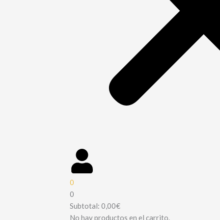
0
0
Subtotal:
0,00
€
No hay productos en el carrito.