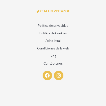
¡ECHA UN VISTAZO!
Politica de privacidad
Política de Cookies
Aviso legal
Condiciones de la web
Blog
Contáctenos
F
I
a
n
c
s
e
t
b
a
o
g
o
r