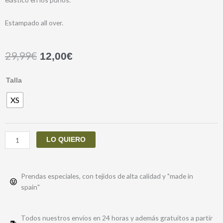
Estampado all over.
29,99
€
12,00
€
VESTIDO
Talla
FARAFRA
XS
cantidad
LO QUIERO
Prendas especiales, con tejidos de alta calidad y "made in
spain"
Todos nuestros envíos en 24 horas y además gratuitos a partir