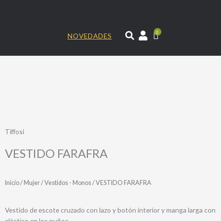
Ir
al
contenido
0
NOVEDADES
Tiffosi
VESTIDO FARAFRA
Inicio
/
Mujer
/
Vestidos - Monos
/ VESTIDO FARAFRA
Vestido de escote cruzado con lazo y botón interior y manga larga con
elástico en los puños.