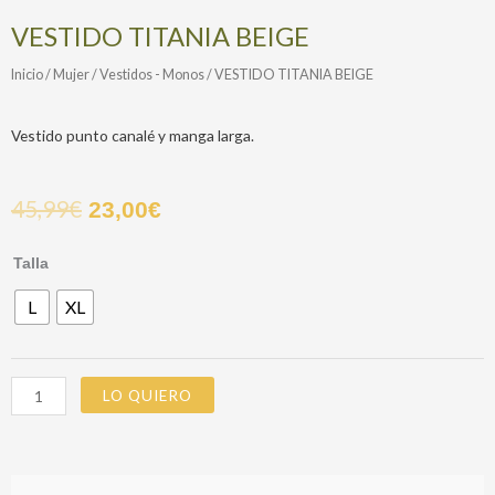
VESTIDO TITANIA BEIGE
Inicio
/
Mujer
/
Vestidos - Monos
/ VESTIDO TITANIA BEIGE
Vestido punto canalé y manga larga.
45,99
€
23,00
€
VESTIDO
Talla
TITANIA
L
XL
BEIGE
cantidad
LO QUIERO