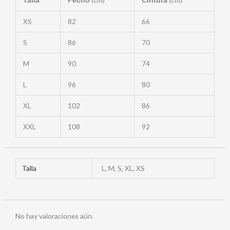
Talla
Pecho
Cintura
XS
82
66
S
86
70
M
90
74
L
96
80
XL
102
86
XXL
108
92
Talla
L, M, S, XL, XS
No hay valoraciones aún.