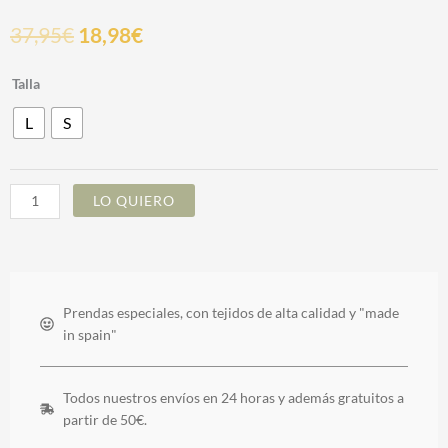
37,95
€
18,98
€
VITA
Talla
SKIRT
L
S
cantidad
LO QUIERO
Prendas especiales, con tejidos de alta calidad y "made
in spain"
Todos nuestros envíos en 24 horas y además gratuitos a
partir de 50€.