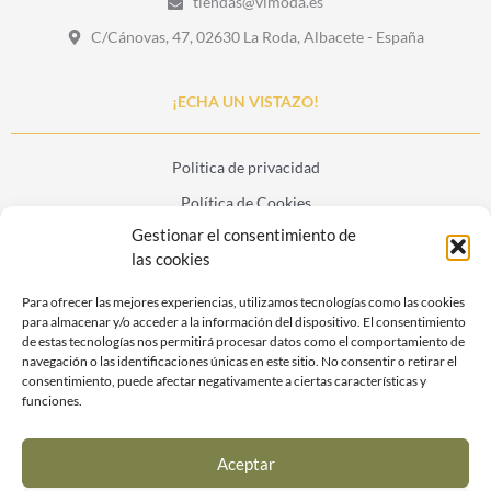
tiendas@vlmoda.es
C/Cánovas, 47, 02630 La Roda, Albacete - España
¡ECHA UN VISTAZO!
Politica de privacidad
Política de Cookies
Gestionar el consentimiento de
Aviso legal
las cookies
Condiciones de la web
Para ofrecer las mejores experiencias, utilizamos tecnologías como las cookies
Blog
para almacenar y/o acceder a la información del dispositivo. El consentimiento
Contáctenos
de estas tecnologías nos permitirá procesar datos como el comportamiento de
navegación o las identificaciones únicas en este sitio. No consentir o retirar el
consentimiento, puede afectar negativamente a ciertas características y
F
I
funciones.
a
n
c
s
e
t
Aceptar
b
a